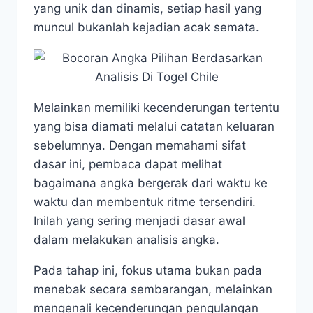
yang unik dan dinamis, setiap hasil yang
muncul bukanlah kejadian acak semata.
Melainkan memiliki kecenderungan tertentu
yang bisa diamati melalui catatan keluaran
sebelumnya. Dengan memahami sifat
dasar ini, pembaca dapat melihat
bagaimana angka bergerak dari waktu ke
waktu dan membentuk ritme tersendiri.
Inilah yang sering menjadi dasar awal
dalam melakukan analisis angka.
Pada tahap ini, fokus utama bukan pada
menebak secara sembarangan, melainkan
mengenali kecenderungan pengulangan