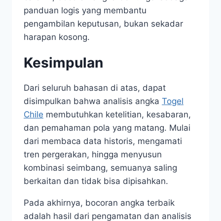
panduan logis yang membantu
pengambilan keputusan, bukan sekadar
harapan kosong.
Kesimpulan
Dari seluruh bahasan di atas, dapat
disimpulkan bahwa analisis angka
Togel
Chile
membutuhkan ketelitian, kesabaran,
dan pemahaman pola yang matang. Mulai
dari membaca data historis, mengamati
tren pergerakan, hingga menyusun
kombinasi seimbang, semuanya saling
berkaitan dan tidak bisa dipisahkan.
Pada akhirnya, bocoran angka terbaik
adalah hasil dari pengamatan dan analisis