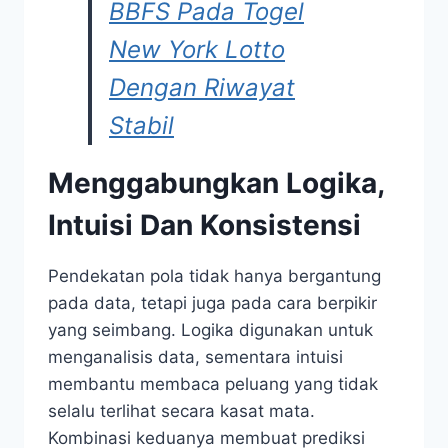
BBFS Pada Togel
New York Lotto
Dengan Riwayat
Stabil
Menggabungkan Logika,
Intuisi Dan Konsistensi
Pendekatan pola tidak hanya bergantung
pada data, tetapi juga pada cara berpikir
yang seimbang. Logika digunakan untuk
menganalisis data, sementara intuisi
membantu membaca peluang yang tidak
selalu terlihat secara kasat mata.
Kombinasi keduanya membuat prediksi