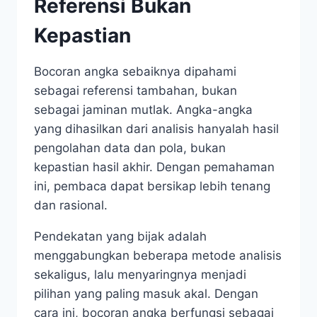
Referensi Bukan
Kepastian
Bocoran angka sebaiknya dipahami
sebagai referensi tambahan, bukan
sebagai jaminan mutlak. Angka-angka
yang dihasilkan dari analisis hanyalah hasil
pengolahan data dan pola, bukan
kepastian hasil akhir. Dengan pemahaman
ini, pembaca dapat bersikap lebih tenang
dan rasional.
Pendekatan yang bijak adalah
menggabungkan beberapa metode analisis
sekaligus, lalu menyaringnya menjadi
pilihan yang paling masuk akal. Dengan
cara ini, bocoran angka berfungsi sebagai