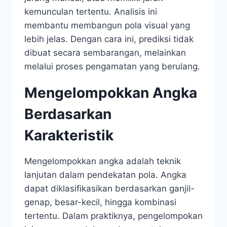
kemunculan tertentu. Analisis ini
membantu membangun pola visual yang
lebih jelas. Dengan cara ini, prediksi tidak
dibuat secara sembarangan, melainkan
melalui proses pengamatan yang berulang.
Mengelompokkan Angka
Berdasarkan
Karakteristik
Mengelompokkan angka adalah teknik
lanjutan dalam pendekatan pola. Angka
dapat diklasifikasikan berdasarkan ganjil-
genap, besar-kecil, hingga kombinasi
tertentu. Dalam praktiknya, pengelompokan