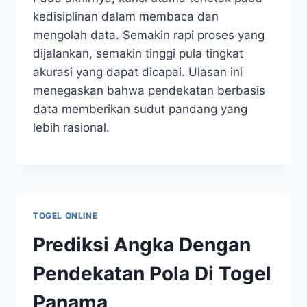
kedisiplinan dalam membaca dan
mengolah data. Semakin rapi proses yang
dijalankan, semakin tinggi pula tingkat
akurasi yang dapat dicapai. Ulasan ini
menegaskan bahwa pendekatan berbasis
data memberikan sudut pandang yang
lebih rasional.
TOGEL ONLINE
Prediksi Angka Dengan
Pendekatan Pola Di Togel
Panama