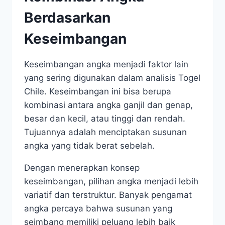
Berdasarkan
Keseimbangan
Keseimbangan angka menjadi faktor lain
yang sering digunakan dalam analisis Togel
Chile. Keseimbangan ini bisa berupa
kombinasi antara angka ganjil dan genap,
besar dan kecil, atau tinggi dan rendah.
Tujuannya adalah menciptakan susunan
angka yang tidak berat sebelah.
Dengan menerapkan konsep
keseimbangan, pilihan angka menjadi lebih
variatif dan terstruktur. Banyak pengamat
angka percaya bahwa susunan yang
seimbang memiliki peluang lebih baik