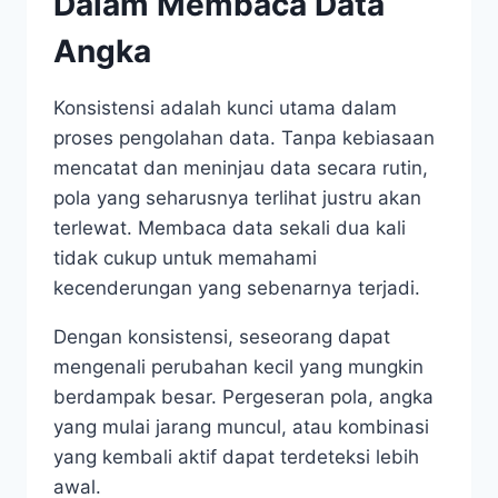
Dalam Membaca Data
Angka
Konsistensi adalah kunci utama dalam
proses pengolahan data. Tanpa kebiasaan
mencatat dan meninjau data secara rutin,
pola yang seharusnya terlihat justru akan
terlewat. Membaca data sekali dua kali
tidak cukup untuk memahami
kecenderungan yang sebenarnya terjadi.
Dengan konsistensi, seseorang dapat
mengenali perubahan kecil yang mungkin
berdampak besar. Pergeseran pola, angka
yang mulai jarang muncul, atau kombinasi
yang kembali aktif dapat terdeteksi lebih
awal.