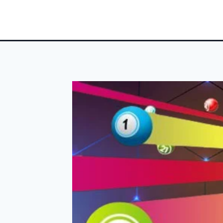
Skip
to
content