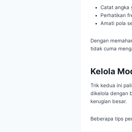
Catat angka 
Perhatikan fr
Amati pola s
Dengan memahami 
tidak cuma meng
Kelola Mo
Trik kedua ini p
dikelola dengan 
kerugian besar.
Beberapa tips pen