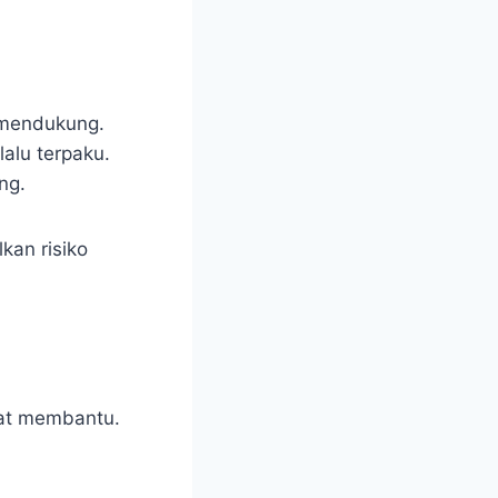
i mendukung.
lalu terpaku.
ng.
kan risiko
ngat membantu.