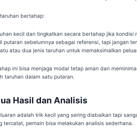
 taruhan bertahap:
ruhan kecil dan tingkatkan secara bertahap jika kondis
 putaran sebelumnya sebagai referensi, tapi jangan ter
atu atau dua jenis taruhan untuk memaksimalkan pelua
hap ini bisa menjaga modal tetap aman dan meminimal
uh taruhan dalam satu putaran.
ua Hasil dan Analisis
luaran adalah trik kecil yang sering diabaikan tapi sa
 tercatat, pemain bisa melakukan analisis sederhana.