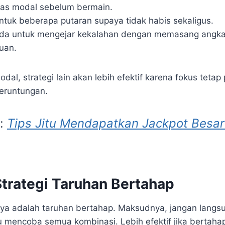
tas modal sebelum bermain.
ntuk beberapa putaran supaya tidak habis sekaligus.
oda untuk mengejar kekalahan dengan memasang angka
uan.
dal, strategi lain akan lebih efektif karena fokus tetap
eruntungan.
a:
Tips Jitu Mendapatkan Jackpot Besar 
trategi Taruhan Bertahap
utnya adalah taruhan bertahap. Maksudnya, jangan lan
u mencoba semua kombinasi. Lebih efektif jika bertaha