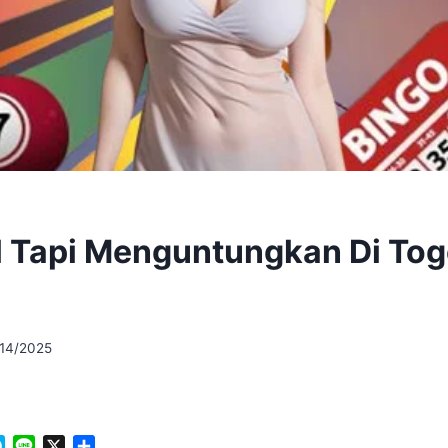
il Tapi Menguntungkan Di Tog
14/2025
S
L
X
S