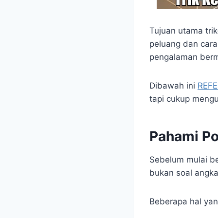
Tujuan utama trik
peluang dan cara
pengalaman berma
Dibawah ini
REFE
tapi cukup mengun
Pahami Po
Sebelum mulai be
bukan soal angka 
Beberapa hal yan