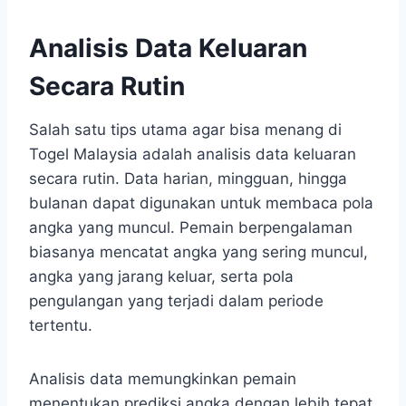
Analisis Data Keluaran
Secara Rutin
Salah satu tips utama agar bisa menang di
Togel Malaysia adalah analisis data keluaran
secara rutin. Data harian, mingguan, hingga
bulanan dapat digunakan untuk membaca pola
angka yang muncul. Pemain berpengalaman
biasanya mencatat angka yang sering muncul,
angka yang jarang keluar, serta pola
pengulangan yang terjadi dalam periode
tertentu.
Analisis data memungkinkan pemain
menentukan prediksi angka dengan lebih tepat.