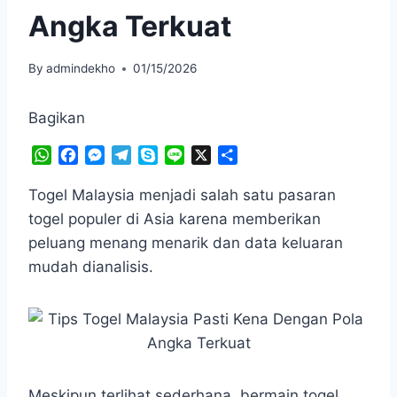
Angka Terkuat
By
admindekho
01/15/2026
Bagikan
W
F
M
T
S
L
X
S
h
a
e
e
k
i
h
a
c
s
l
y
n
a
Togel Malaysia menjadi salah satu pasaran
t
e
s
e
p
e
r
togel populer di Asia karena memberikan
s
b
e
g
e
e
peluang menang menarik dan data keluaran
A
o
n
r
mudah dianalisis.
p
o
g
a
p
k
e
m
r
Meskipun terlihat sederhana, bermain togel