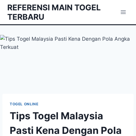
Skip
REFERENSI MAIN TOGEL
to
TERBARU
content
TOGEL ONLINE
Tips Togel Malaysia
Pasti Kena Dengan Pola