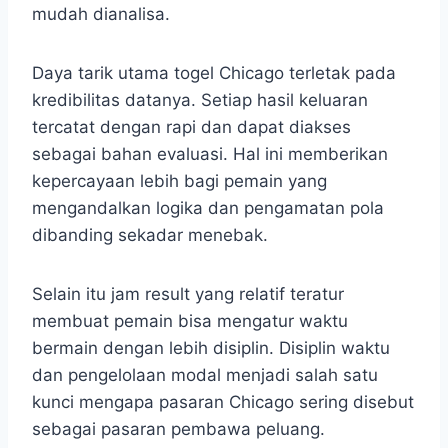
mudah dianalisa.
Daya tarik utama togel Chicago terletak pada
kredibilitas datanya. Setiap hasil keluaran
tercatat dengan rapi dan dapat diakses
sebagai bahan evaluasi. Hal ini memberikan
kepercayaan lebih bagi pemain yang
mengandalkan logika dan pengamatan pola
dibanding sekadar menebak.
Selain itu jam result yang relatif teratur
membuat pemain bisa mengatur waktu
bermain dengan lebih disiplin. Disiplin waktu
dan pengelolaan modal menjadi salah satu
kunci mengapa pasaran Chicago sering disebut
sebagai pasaran pembawa peluang.