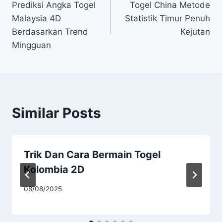
Prediksi Angka Togel
Togel China Metode
navigation
Malaysia 4D
Statistik Timur Penuh
Berdasarkan Trend
Kejutan
Mingguan
Similar Posts
Trik Dan Cara Bermain Togel
Kolombia 2D
08/08/2025