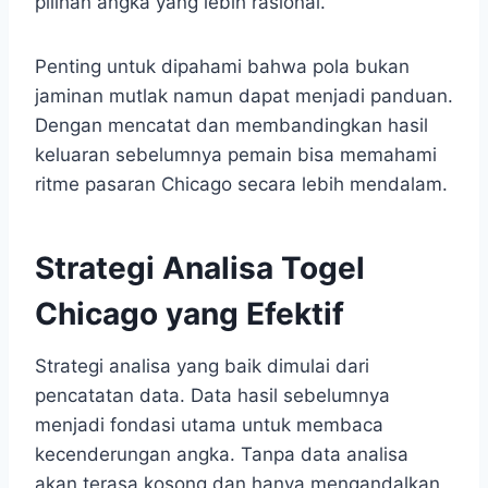
pilihan angka yang lebih rasional.
Penting untuk dipahami bahwa pola bukan
jaminan mutlak namun dapat menjadi panduan.
Dengan mencatat dan membandingkan hasil
keluaran sebelumnya pemain bisa memahami
ritme pasaran Chicago secara lebih mendalam.
Strategi Analisa Togel
Chicago yang Efektif
Strategi analisa yang baik dimulai dari
pencatatan data. Data hasil sebelumnya
menjadi fondasi utama untuk membaca
kecenderungan angka. Tanpa data analisa
akan terasa kosong dan hanya mengandalkan