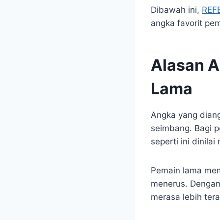
Dibawah ini,
REF
angka favorit pem
Alasan A
Lama
Angka yang diang
seimbang. Bagi p
seperti ini dinila
Pemain lama mem
menerus. Dengan 
merasa lebih ter