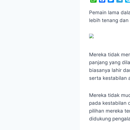
h
a
e
e
a
c
s
l
Pemain lama dala
t
e
s
e
lebih tenang dan 
s
b
e
g
A
o
n
r
p
o
g
a
p
k
e
m
r
Mereka tidak mem
panjang yang dil
biasanya lahir da
serta kestabilan 
Mereka tidak mud
pada kestabilan 
pilihan mereka te
didukung pengal