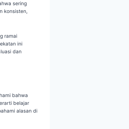
ahwa sering
n konsisten,
ng ramai
ekatan ini
aluasi dan
mahami bahwa
rarti belajar
 pahami alasan di