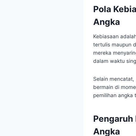
Pola Kebi
Angka
Kebiasaan adalah
tertulis maupun d
mereka menyaring 
dalam waktu sing
Selain mencatat,
bermain di momen
pemilihan angka t
Pengaruh 
Angka