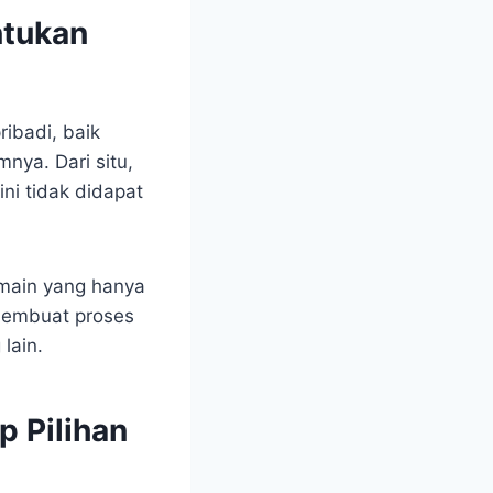
ntukan
ibadi, baik
nya. Dari situ,
ni tidak didapat
emain yang hanya
 membuat proses
lain.
 Pilihan