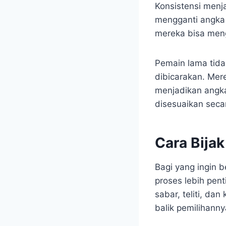
Konsistensi menj
mengganti angka 
mereka bisa menge
Pemain lama tida
dibicarakan. Mere
menjadikan angka 
disesuaikan seca
Cara Bija
Bagi yang ingin 
proses lebih pent
sabar, teliti, da
balik pemilihanny