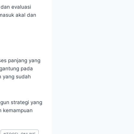
 dan evaluasi
 masuk akal dan
ses panjang yang
rgantung pada
n yang sudah
gun strategi yang
dan kemampuan