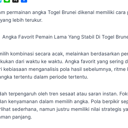
k
i
h
y
n
a
m permainan angka Togel Brunei dikenal memiliki cara
p
e
r
yang lebih terukur.
e
e
ilih kombinasi secara acak, melainkan berdasarkan p
akukan dari waktu ke waktu. Angka favorit yang sering 
ri kebiasaan menganalisis pola hasil sebelumnya, ritme
angka tertentu dalam periode tertentu.
ah terpengaruh oleh tren sesaat atau saran instan. Fo
dan kenyamanan dalam memilih angka. Pola berpikir sep
rlihat sederhana, namun justru memiliki nilai strategis 
aman panjang.