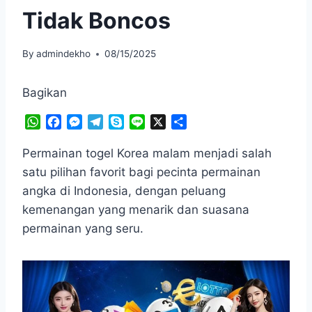
Tidak Boncos
By
admindekho
08/15/2025
Bagikan
W
F
M
T
S
L
X
S
h
a
e
e
k
i
h
a
c
s
l
y
n
a
Permainan togel Korea malam menjadi salah
t
e
s
e
p
e
r
satu pilihan favorit bagi pecinta permainan
s
b
e
g
e
e
angka di Indonesia, dengan peluang
A
o
n
r
kemenangan yang menarik dan suasana
p
o
g
a
permainan yang seru.
p
k
e
m
r