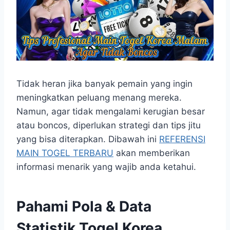
Tidak heran jika banyak pemain yang ingin
meningkatkan peluang menang mereka.
Namun, agar tidak mengalami kerugian besar
atau boncos, diperlukan strategi dan tips jitu
yang bisa diterapkan. Dibawah ini
REFERENSI
MAIN TOGEL TERBARU
akan memberikan
informasi menarik yang wajib anda ketahui.
Pahami Pola & Data
Statistik Togel Korea