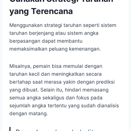
yang Terencana
Menggunakan strategi taruhan seperti sistem
taruhan berjenjang atau sistem angka
berpasangan dapat membantu
memaksimalkan peluang kemenangan.
Misalnya, pemain bisa memulai dengan
taruhan kecil dan meningkatkan secara
bertahap saat merasa yakin dengan prediksi
yang dibuat. Selain itu, hindari memasang
semua angka sekaligus dan fokus pada
sejumlah angka tertentu yang sudah dianalisis
dengan matang.