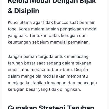
Kelola Modal Dengan Bijak
& Disiplin
Kunci utama agar tidak boncos saat bermain
togel Korea malam adalah pengelolaan modal
yang baik. Tentukan batas kerugian dan
keuntungan sebelum memulai permainan.
Jangan pernah tergoda untuk memasang
taruhan besar saat sedang dalam tekanan
emosi atau merasa terburu-buru. Disiplin
dalam mengelola modal akan membantu
menjaga kestabilan keuangan dan mencegah
kerugian besar yang tidak diinginkan.
Gunakan Strategi Taruhan