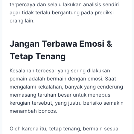
terpercaya dan selalu lakukan analisis sendiri
agar tidak terlalu bergantung pada prediksi
orang lain.
Jangan Terbawa Emosi &
Tetap Tenang
Kesalahan terbesar yang sering dilakukan
pemain adalah bermain dengan emosi. Saat
mengalami kekalahan, banyak yang cenderung
memasang taruhan besar untuk menebus
kerugian tersebut, yang justru berisiko semakin
menambah boncos.
Oleh karena itu, tetap tenang, bermain sesuai