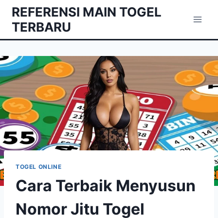
Skip
REFERENSI MAIN TOGEL
to
TERBARU
content
TOGEL ONLINE
Cara Terbaik Menyusun
Nomor Jitu Togel