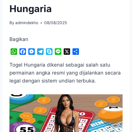
Hungaria
By
admindekho
08/08/2025
Bagikan
W
F
M
T
S
L
X
S
h
a
e
e
k
i
h
a
c
s
l
y
n
a
Togel Hungaria dikenal sebagai salah satu
t
e
s
e
p
e
r
permainan angka resmi yang dijalankan secara
s
b
e
g
e
e
legal dengan sistem undian terbuka.
A
o
n
r
p
o
g
a
p
k
e
m
r