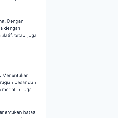
ima. Dengan
ka dengan
latif, tetapi juga
n. Menentukan
rugian besar dan
 modal ini juga
Menentukan batas