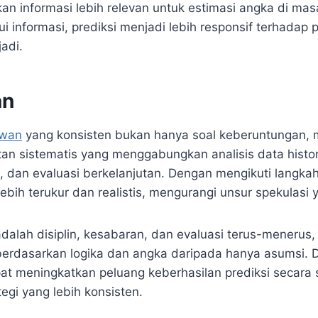
an informasi lebih relevan untuk estimasi angka di ma
 informasi, prediksi menjadi lebih responsif terhadap 
adi.
an
iwan
yang konsisten bukan hanya soal keberuntungan, 
n sistematis yang menggabungkan analisis data historis
, dan evaluasi berkelanjutan. Dengan mengikuti langkah
lebih terukur dan realistis, mengurangi unsur spekulasi 
dalah disiplin, kesabaran, dan evaluasi terus-menerus,
berdasarkan logika dan angka daripada hanya asumsi.
pat meningkatkan peluang keberhasilan prediksi secara 
gi yang lebih konsisten.