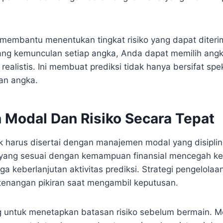
a membantu menentukan tingkat risiko yang dapat diter
ang kemunculan setiap angka, Anda dapat memilih ang
ealistis. Ini membuat prediksi tidak hanya bersifat speku
dan angka.
 Modal Dan Risiko Secara Tepat
ik harus disertai dengan manajemen modal yang disipli
 yang sesuai dengan kemampuan finansial mencegah ke
keberlanjutan aktivitas prediksi. Strategi pengelolaan
enangan pikiran saat mengambil keputusan.
ing untuk menetapkan batasan risiko sebelum bermain. 