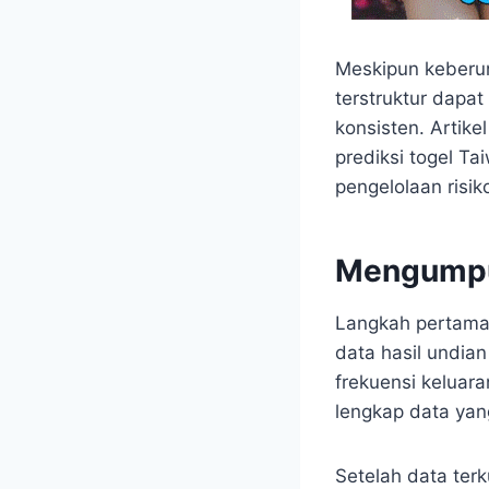
Meskipun keberu
terstruktur dapa
konsisten. Artike
prediksi togel Ta
pengelolaan risik
Mengumpul
Langkah pertama
data hasil undia
frekuensi keluar
lengkap data yan
Setelah data ter