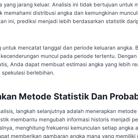
yang jarang keluar. Analisis ini tidak bertujuan untuk 
ntuk memahami distribusi angka dan kemungkinan muncul
 ini, prediksi menjadi lebih berdasarkan statistik dar
ing untuk mencatat tanggal dan periode keluaran angka.
 kecenderungan muncul pada periode tertentu. Denga
atis, Anda dapat membuat estimasi angka yang lebih rea
 spekulasi berlebihan.
an Metode Statistik Dan Probabi
nalisis, langkah selanjutnya adalah menerapkan metode 
tistik membantu mengubah informasi historis menjadi pe
isalnya, menghitung frekuensi kemunculan setiap angka 
apat memberikan gambaran angka mana yang memiliki p