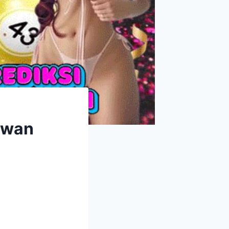
aiwan