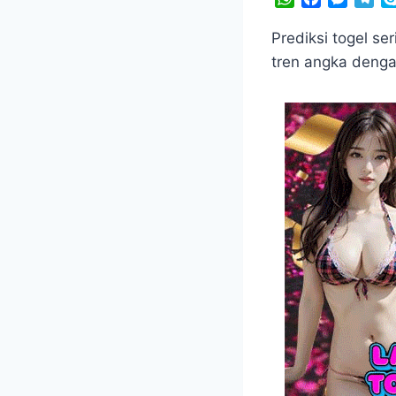
h
a
e
e
a
c
s
l
Prediksi togel s
t
e
s
e
tren angka denga
s
b
e
g
A
o
n
r
p
o
g
a
p
k
e
m
r