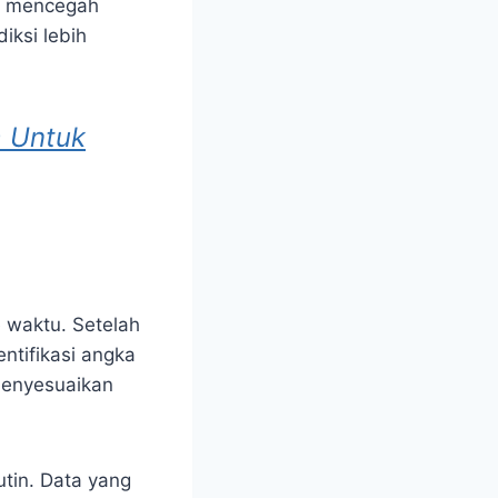
n mencegah
iksi lebih
a Untuk
e waktu. Setelah
entifikasi angka
menyesuaikan
utin. Data yang