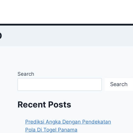
D
Search
Search
Recent Posts
Prediksi Angka Dengan Pendekatan
Pola Di Togel Panama