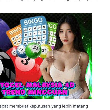
apat membuat keputusan yang lebih matang