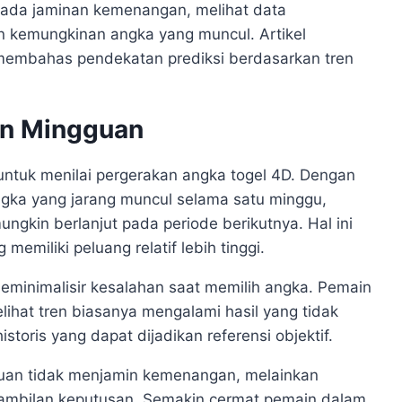
ada jaminan kemenangan, melihat data
kemungkinan angka yang muncul. Artikel
membahas pendekatan prediksi berdasarkan tren
en Mingguan
untuk menilai pergerakan angka togel 4D. Dengan
gka yang jarang muncul selama satu minggu,
gkin berlanjut pada periode berikutnya. Hal ini
emiliki peluang relatif lebih tinggi.
eminimalisir kesalahan saat memilih angka. Pemain
hat tren biasanya mengalami hasil yang tidak
toris yang dapat dijadikan referensi objektif.
guan tidak menjamin kemenangan, melainkan
ambilan keputusan. Semakin cermat pemain dalam