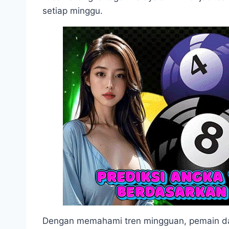
setiap minggu.
Dengan memahami tren mingguan, pemain d