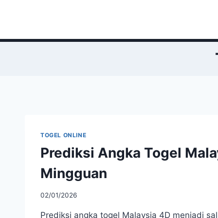
Skip
to
content
TOGEL ONLINE
Prediksi Angka Togel Mala
Mingguan
02/01/2026
Prediksi angka togel Malaysia 4D menjadi sa