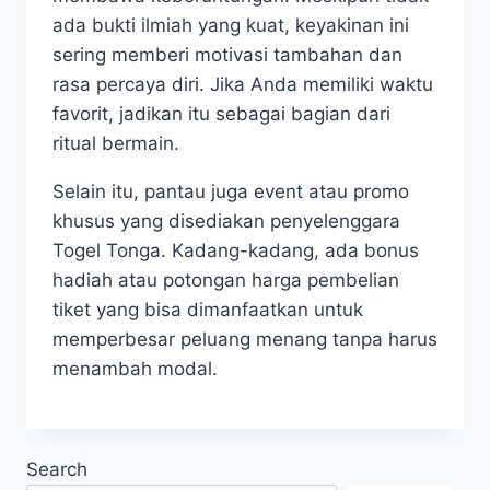
ada bukti ilmiah yang kuat, keyakinan ini
sering memberi motivasi tambahan dan
rasa percaya diri. Jika Anda memiliki waktu
favorit, jadikan itu sebagai bagian dari
ritual bermain.
Selain itu, pantau juga event atau promo
khusus yang disediakan penyelenggara
Togel Tonga. Kadang-kadang, ada bonus
hadiah atau potongan harga pembelian
tiket yang bisa dimanfaatkan untuk
memperbesar peluang menang tanpa harus
menambah modal.
Search