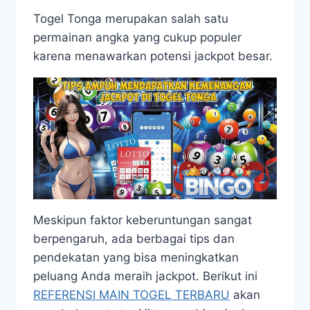
Togel Tonga merupakan salah satu
permainan angka yang cukup populer
karena menawarkan potensi jackpot besar.
Meskipun faktor keberuntungan sangat
berpengaruh, ada berbagai tips dan
pendekatan yang bisa meningkatkan
peluang Anda meraih jackpot. Berikut ini
REFERENSI MAIN TOGEL TERBARU
akan