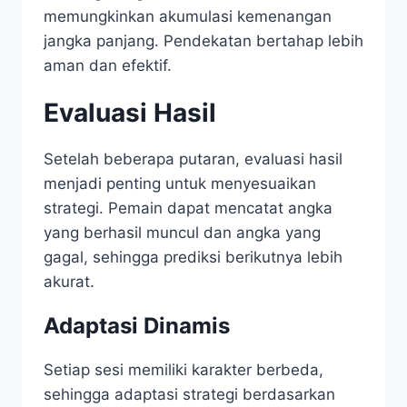
memungkinkan akumulasi kemenangan
jangka panjang. Pendekatan bertahap lebih
aman dan efektif.
Evaluasi Hasil
Setelah beberapa putaran, evaluasi hasil
menjadi penting untuk menyesuaikan
strategi. Pemain dapat mencatat angka
yang berhasil muncul dan angka yang
gagal, sehingga prediksi berikutnya lebih
akurat.
Adaptasi Dinamis
Setiap sesi memiliki karakter berbeda,
sehingga adaptasi strategi berdasarkan