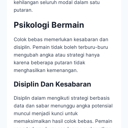
kehilangan seluruh modal dalam satu
putaran.
Psikologi Bermain
Colok bebas memerlukan kesabaran dan
disiplin. Pemain tidak boleh terburu-buru
mengubah angka atau strategi hanya
karena beberapa putaran tidak
menghasilkan kemenangan.
Disiplin Dan Kesabaran
Disiplin dalam mengikuti strategi berbasis
data dan sabar menunggu angka potensial
muncul menjadi kunci untuk
memaksimalkan hasil colok bebas. Pemain