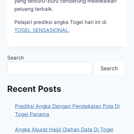
yang terburu-buru cenderung melewatkan
peluang terbaik.
Pelajari prediksi angka Togel hari ini di
TOGEL SENSASIONAL
.
Search
Search
Recent Posts
Prediksi Angka Dengan Pendekatan Pola Di
Togel Panama
Angka Akurat Hasil Olahan Data Di Togel