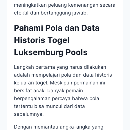
meningkatkan peluang kemenangan secara
efektif dan bertanggung jawab.
Pahami Pola dan Data
Historis Togel
Luksemburg Pools
Langkah pertama yang harus dilakukan
adalah mempelajari pola dan data historis
keluaran togel. Meskipun permainan ini
bersifat acak, banyak pemain
berpengalaman percaya bahwa pola
tertentu bisa muncul dari data
sebelumnya.
Dengan memantau angka-angka yang