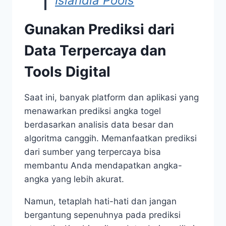
Islandia Pools
Gunakan Prediksi dari
Data Terpercaya dan
Tools Digital
Saat ini, banyak platform dan aplikasi yang
menawarkan prediksi angka togel
berdasarkan analisis data besar dan
algoritma canggih. Memanfaatkan prediksi
dari sumber yang terpercaya bisa
membantu Anda mendapatkan angka-
angka yang lebih akurat.
Namun, tetaplah hati-hati dan jangan
bergantung sepenuhnya pada prediksi