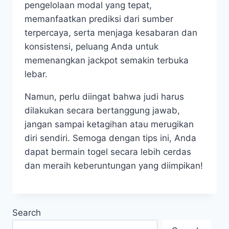
pengelolaan modal yang tepat,
memanfaatkan prediksi dari sumber
terpercaya, serta menjaga kesabaran dan
konsistensi, peluang Anda untuk
memenangkan jackpot semakin terbuka
lebar.
Namun, perlu diingat bahwa judi harus
dilakukan secara bertanggung jawab,
jangan sampai ketagihan atau merugikan
diri sendiri. Semoga dengan tips ini, Anda
dapat bermain togel secara lebih cerdas
dan meraih keberuntungan yang diimpikan!
Search