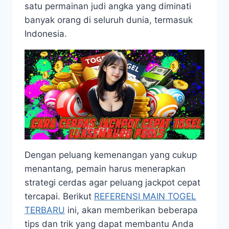
satu permainan judi angka yang diminati
banyak orang di seluruh dunia, termasuk
Indonesia.
Dengan peluang kemenangan yang cukup
menantang, pemain harus menerapkan
strategi cerdas agar peluang jackpot cepat
tercapai. Berikut
REFERENSI MAIN TOGEL
TERBARU
ini, akan memberikan beberapa
tips dan trik yang dapat membantu Anda