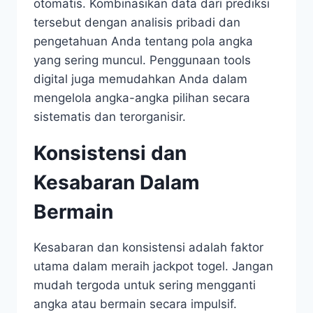
otomatis. Kombinasikan data dari prediksi
tersebut dengan analisis pribadi dan
pengetahuan Anda tentang pola angka
yang sering muncul. Penggunaan tools
digital juga memudahkan Anda dalam
mengelola angka-angka pilihan secara
sistematis dan terorganisir.
Konsistensi dan
Kesabaran Dalam
Bermain
Kesabaran dan konsistensi adalah faktor
utama dalam meraih jackpot togel. Jangan
mudah tergoda untuk sering mengganti
angka atau bermain secara impulsif.