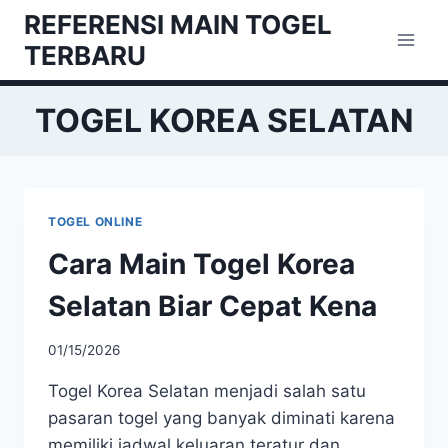
Skip
REFERENSI MAIN TOGEL
to
TERBARU
content
TOGEL KOREA SELATAN
TOGEL ONLINE
Cara Main Togel Korea
Selatan Biar Cepat Kena
01/15/2026
Togel Korea Selatan menjadi salah satu
pasaran togel yang banyak diminati karena
memiliki jadwal keluaran teratur dan