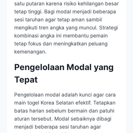
satu putaran karena risiko kehilangan besar
tetap tinggi. Bagi modal menjadi beberapa
sesi taruhan agar tetap aman sambil
mengikuti tren angka yang muncul. Strategi
kombinasi angka ini membantu pemain
tetap fokus dan meningkatkan peluang
kemenangan.
Pengelolaan Modal yang
Tepat
Pengelolaan modal adalah kunci agar cara
main togel Korea Selatan efektif. Tetapkan
batas harian sebelum bermain dan patuhi
aturan tersebut. Modal sebaiknya dibagi
menjadi beberapa sesi taruhan agar