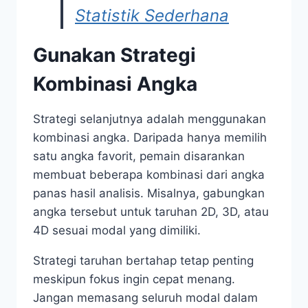
Statistik Sederhana
Gunakan Strategi
Kombinasi Angka
Strategi selanjutnya adalah menggunakan
kombinasi angka. Daripada hanya memilih
satu angka favorit, pemain disarankan
membuat beberapa kombinasi dari angka
panas hasil analisis. Misalnya, gabungkan
angka tersebut untuk taruhan 2D, 3D, atau
4D sesuai modal yang dimiliki.
Strategi taruhan bertahap tetap penting
meskipun fokus ingin cepat menang.
Jangan memasang seluruh modal dalam