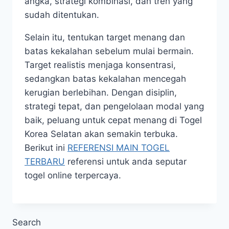
angka, strategi kombinasi, dan tren yang
sudah ditentukan.
Selain itu, tentukan target menang dan
batas kekalahan sebelum mulai bermain.
Target realistis menjaga konsentrasi,
sedangkan batas kekalahan mencegah
kerugian berlebihan. Dengan disiplin,
strategi tepat, dan pengelolaan modal yang
baik, peluang untuk cepat menang di Togel
Korea Selatan akan semakin terbuka.
Berikut ini
REFERENSI MAIN TOGEL
TERBARU
referensi untuk anda seputar
togel online terpercaya.
Search