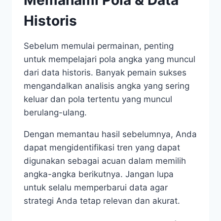
Memahami Pola & Data
Historis
Sebelum memulai permainan, penting
untuk mempelajari pola angka yang muncul
dari data historis. Banyak pemain sukses
mengandalkan analisis angka yang sering
keluar dan pola tertentu yang muncul
berulang-ulang.
Dengan memantau hasil sebelumnya, Anda
dapat mengidentifikasi tren yang dapat
digunakan sebagai acuan dalam memilih
angka-angka berikutnya. Jangan lupa
untuk selalu memperbarui data agar
strategi Anda tetap relevan dan akurat.