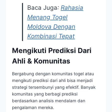
Baca Juga
:
Rahasia
Menang Togel
Moldova Dengan
Kombinasi Tepat
Mengikuti Prediksi Dari
Ahli & Komunitas
Bergabung dengan komunitas togel atau
mengikuti prediksi dari ahli bisa menjadi
strategi tersembunyi yang efektif. Banyak
komunitas yang berbagi prediksi
berdasarkan analisis mendalam dan
pengalaman mereka.