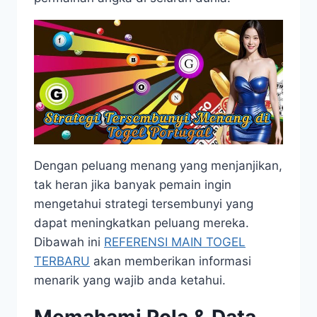
Dengan peluang menang yang menjanjikan,
tak heran jika banyak pemain ingin
mengetahui strategi tersembunyi yang
dapat meningkatkan peluang mereka.
Dibawah ini
REFERENSI MAIN TOGEL
TERBARU
akan memberikan informasi
menarik yang wajib anda ketahui.