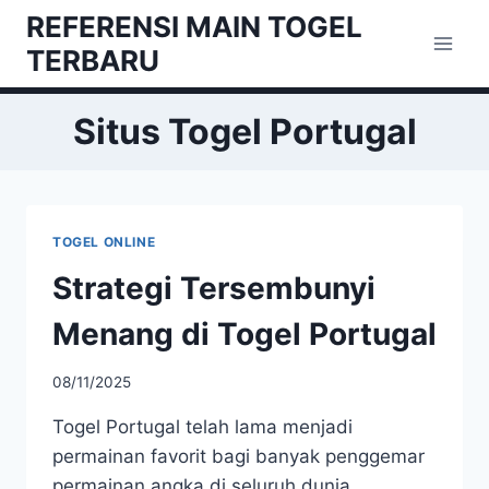
Skip
REFERENSI MAIN TOGEL
to
TERBARU
content
Situs Togel Portugal
TOGEL ONLINE
Strategi Tersembunyi
Menang di Togel Portugal
08/11/2025
Togel Portugal telah lama menjadi
permainan favorit bagi banyak penggemar
permainan angka di seluruh dunia.