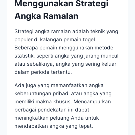
Menggunakan Strategi
Angka Ramalan
Strategi angka ramalan adalah teknik yang
populer di kalangan pemain togel.
Beberapa pemain menggunakan metode
statistik, seperti angka yang jarang muncul
atau sebaliknya, angka yang sering keluar
dalam periode tertentu.
Ada juga yang memanfaatkan angka
keberuntungan pribadi atau angka yang
memiliki makna khusus. Mencampurkan
berbagai pendekatan ini dapat
meningkatkan peluang Anda untuk
mendapatkan angka yang tepat.