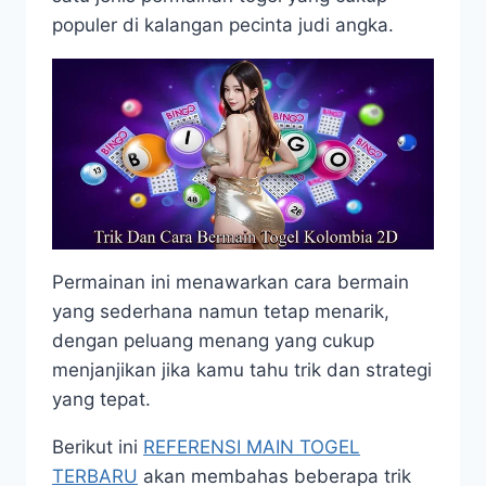
populer di kalangan pecinta judi angka.
Permainan ini menawarkan cara bermain
yang sederhana namun tetap menarik,
dengan peluang menang yang cukup
menjanjikan jika kamu tahu trik dan strategi
yang tepat.
Berikut ini
REFERENSI MAIN TOGEL
TERBARU
akan membahas beberapa trik