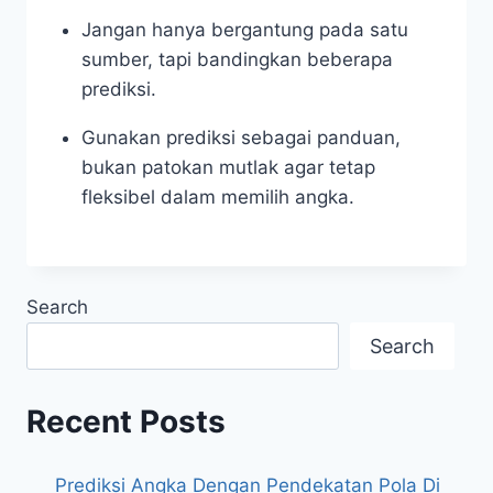
Jangan hanya bergantung pada satu
sumber, tapi bandingkan beberapa
prediksi.
Gunakan prediksi sebagai panduan,
bukan patokan mutlak agar tetap
fleksibel dalam memilih angka.
Search
Search
Recent Posts
Prediksi Angka Dengan Pendekatan Pola Di