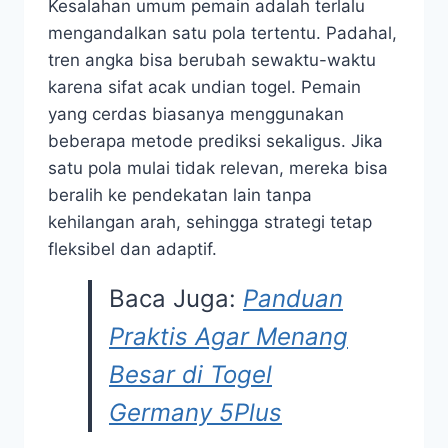
Kesalahan umum pemain adalah terlalu
mengandalkan satu pola tertentu. Padahal,
tren angka bisa berubah sewaktu-waktu
karena sifat acak undian togel. Pemain
yang cerdas biasanya menggunakan
beberapa metode prediksi sekaligus. Jika
satu pola mulai tidak relevan, mereka bisa
beralih ke pendekatan lain tanpa
kehilangan arah, sehingga strategi tetap
fleksibel dan adaptif.
Baca Juga:
Panduan
Praktis Agar Menang
Besar di Togel
Germany 5Plus