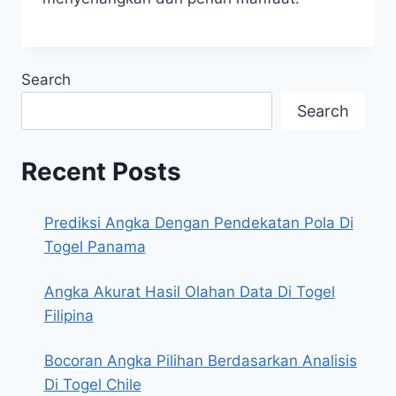
Search
Search
Recent Posts
Prediksi Angka Dengan Pendekatan Pola Di
Togel Panama
Angka Akurat Hasil Olahan Data Di Togel
Filipina
Bocoran Angka Pilihan Berdasarkan Analisis
Di Togel Chile