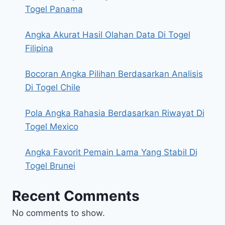
Togel Panama
Angka Akurat Hasil Olahan Data Di Togel
Filipina
Bocoran Angka Pilihan Berdasarkan Analisis
Di Togel Chile
Pola Angka Rahasia Berdasarkan Riwayat Di
Togel Mexico
Angka Favorit Pemain Lama Yang Stabil Di
Togel Brunei
Recent Comments
No comments to show.