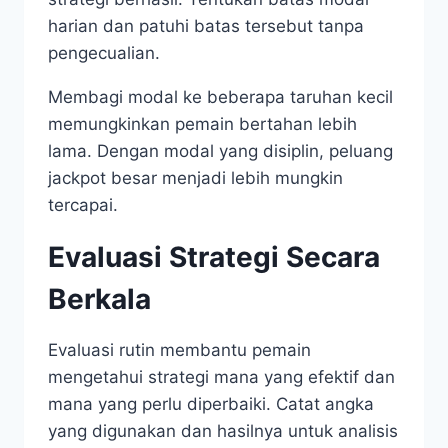
harian dan patuhi batas tersebut tanpa
pengecualian.
Membagi modal ke beberapa taruhan kecil
memungkinkan pemain bertahan lebih
lama. Dengan modal yang disiplin, peluang
jackpot besar menjadi lebih mungkin
tercapai.
Evaluasi Strategi Secara
Berkala
Evaluasi rutin membantu pemain
mengetahui strategi mana yang efektif dan
mana yang perlu diperbaiki. Catat angka
yang digunakan dan hasilnya untuk analisis