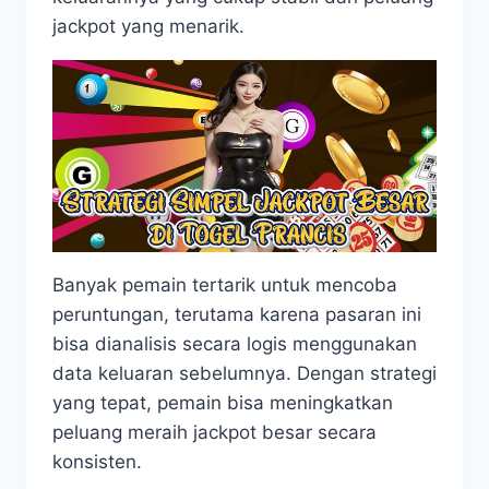
jackpot yang menarik.
Banyak pemain tertarik untuk mencoba
peruntungan, terutama karena pasaran ini
bisa dianalisis secara logis menggunakan
data keluaran sebelumnya. Dengan strategi
yang tepat, pemain bisa meningkatkan
peluang meraih jackpot besar secara
konsisten.