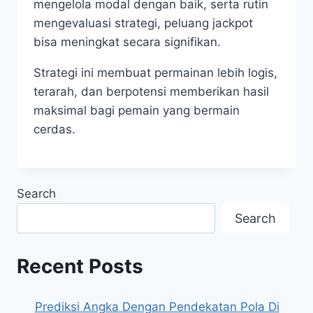
mengelola modal dengan baik, serta rutin
mengevaluasi strategi, peluang jackpot
bisa meningkat secara signifikan.
Strategi ini membuat permainan lebih logis,
terarah, dan berpotensi memberikan hasil
maksimal bagi pemain yang bermain
cerdas.
Search
Search
Recent Posts
Prediksi Angka Dengan Pendekatan Pola Di