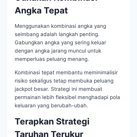
Angka Tepat
Menggunakan kombinasi angka yang
seimbang adalah langkah penting.
Gabungkan angka yang sering keluar
dengan angka jarang muncul untuk
memperluas peluang menang.
Kombinasi tepat membantu meminimalisir
risiko sekaligus tetap membuka peluang
jackpot besar. Strategi ini membuat
permainan lebih fleksibel menghadapi pola
keluaran yang berubah-ubah.
Terapkan Strategi
Taruhan Terukur