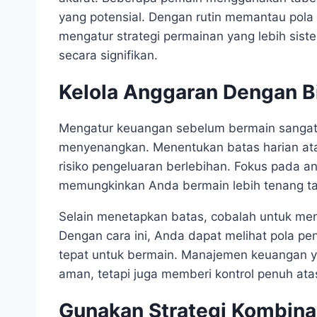
yang potensial. Dengan rutin memantau pola i
mengatur strategi permainan yang lebih sis
secara signifikan.
Kelola Anggaran Dengan B
Mengatur keuangan sebelum bermain sangat
menyenangkan. Menentukan batas harian a
risiko pengeluaran berlebihan. Fokus pada a
memungkinkan Anda bermain lebih tenang t
Selain menetapkan batas, cobalah untuk me
Dengan cara ini, Anda dapat melihat pola 
tepat untuk bermain. Manajemen keuangan 
aman, tetapi juga memberi kontrol penuh ata
Gunakan Strategi Kombina