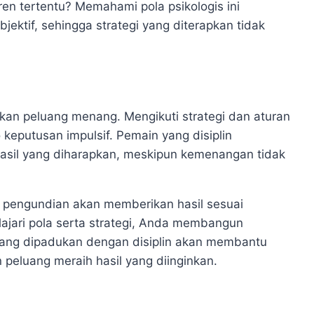
ren tertentu? Memahami pola psikologis ini
ktif, sehingga strategi yang diterapkan tidak
kan peluang menang. Mengikuti strategi dan aturan
 keputusan impulsif. Pemain yang disiplin
asil yang diharapkan, meskipun kemenangan tidak
 pengundian akan memberikan hasil sesuai
jari pola serta strategi, Anda membangun
ang dipadukan dengan disiplin akan membantu
 peluang meraih hasil yang diinginkan.