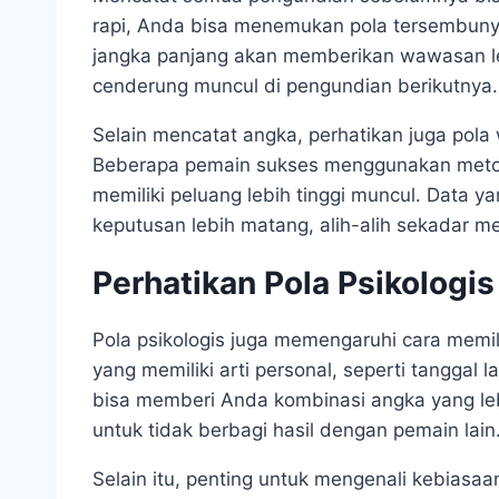
rapi, Anda bisa menemukan pola tersembuny
jangka panjang akan memberikan wawasan l
cenderung muncul di pengundian berikutnya.
Selain mencatat angka, perhatikan juga pola
Beberapa pemain sukses menggunakan metod
memiliki peluang lebih tinggi muncul. Data
keputusan lebih matang, alih-alih sekadar m
Perhatikan Pola Psikologi
Pola psikologis juga memengaruhi cara memi
yang memiliki arti personal, seperti tanggal 
bisa memberi Anda kombinasi angka yang le
untuk tidak berbagi hasil dengan pemain lain
Selain itu, penting untuk mengenali kebias