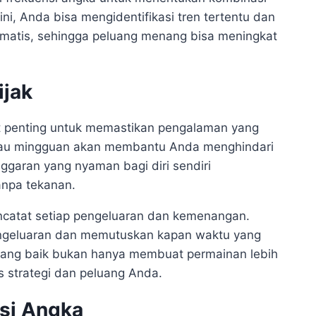
ni, Anda bisa mengidentifikasi tren tertentu dan
tematis, sehingga peluang menang bisa meningkat
ijak
 penting untuk memastikan pengalaman yang
tau mingguan akan membantu Anda menghindari
nggaran yang nyaman bagi diri sendiri
anpa tekanan.
ncatat setiap pengeluaran dan kemenangan.
pengeluaran dan memutuskan kapan waktu yang
yang baik bukan hanya membuat permainan lebih
s strategi dan peluang Anda.
si Angka