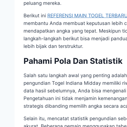
peluang mereka.
Berikut ini
REFERENSI MAIN TOGEL TERBAR
membantu Anda membuat keputusan lebih c
mendapatkan angka yang tepat. Meskipun tid
langkah-langkah berikut bisa menjadi pandu
lebih bijak dan terstruktur.
Pahami Pola Dan Statistik
Salah satu langkah awal yang penting adala
pengundian Togel Indiana Midday memiliki ri
data hasil sebelumnya, Anda bisa mengenali 
Pengetahuan ini tidak menjamin kemenangan,
strategis dibanding memilih angka secara ac
Selain itu, mencatat statistik pengundian 
akurat. Beberapa pemain menggunakan tabel