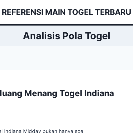
REFERENSI MAIN TOGEL TERBARU
Analisis Pola Togel
eluang Menang Togel Indiana
l Indiana Midday bukan hanya soal