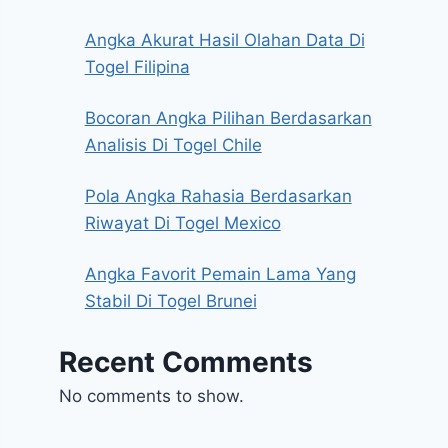
Angka Akurat Hasil Olahan Data Di
Togel Filipina
Bocoran Angka Pilihan Berdasarkan
Analisis Di Togel Chile
Pola Angka Rahasia Berdasarkan
Riwayat Di Togel Mexico
Angka Favorit Pemain Lama Yang
Stabil Di Togel Brunei
Recent Comments
No comments to show.